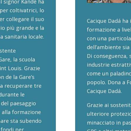
il signor Kandé ha
er coltivatrici, lo
r collegare il suo
Cacique Dadá ha 
gio più grande e la
formazione a livel
a sanitaria locale.
con una particolar
dell’ambiente sia
istente
Di conseguenza, 
are, la scuola
industrie estratti
int Louis. Grazie
come un paladino 
on de la Gare’s
popolo. Dona a F
a recuperare tre
Cacique Dadá.
durante le
no del paesaggio
Grazie ai sosteni
e alla formazione
ulteriore protezi
 Gare sta subendo
minacciato in pa
 fondi per