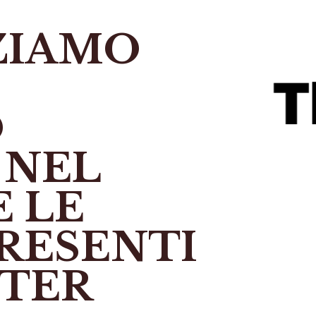
ZIAMO
O
 NEL
 LE
RESENTI
TTER