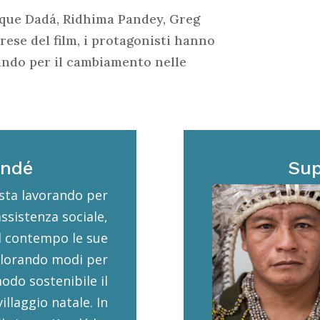
que Dadá, Ridhima Pandey, Greg
rese del film, i protagonisti hanno
ando per il cambiamento nelle
andé
Sup
sta lavorando per
assistenza sociale,
l contempo le sue
plorando modi per
odo sostenibile il
illaggio natale. In