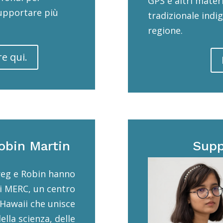
GPS e altri materi
supportare più
tradizionale indi
regione.
e qui.
obin Martin
Supp
reg e Robin hanno
ii MERC, un centro
 Hawaii che unisce
lla scienza, delle