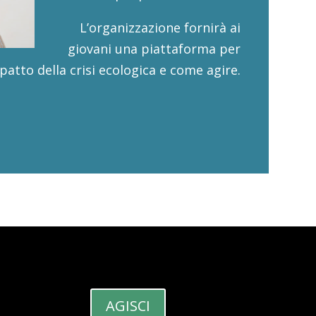
L’organizzazione fornirà ai
giovani una piattaforma per
patto della crisi ecologica e come agire.
AGISCI