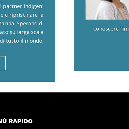
i partner indigeni
 e ripristinare la
marina. Sperano di
conoscere l’im
ato su larga scala
di tutto il mondo.
NÙ RAPIDO