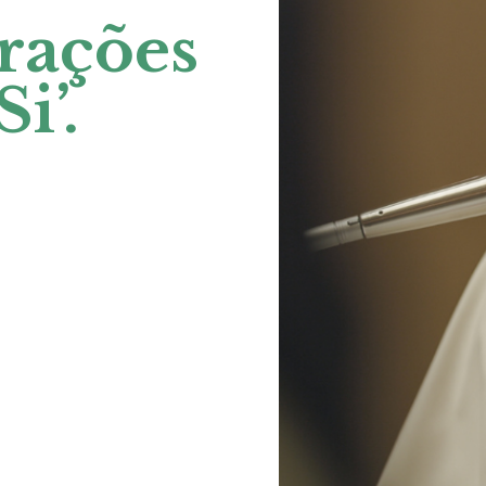
rações
i’.